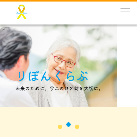
toggle
naviga
りぼんくらぶ
未来のために、今このひと時を大切に。