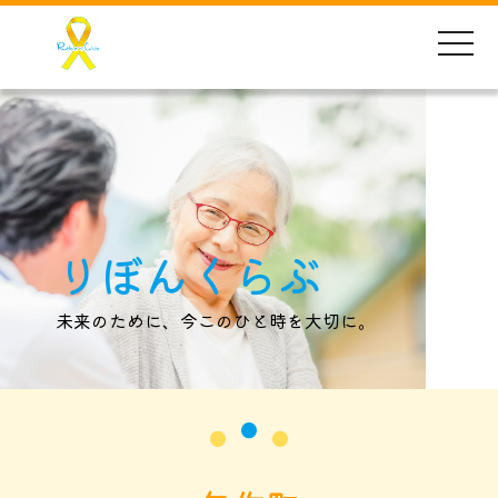
toggle
naviga
りぼんくらぶ
未来のために、今このひと時を大切に。