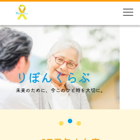
toggle
naviga
りぼんくらぶ
未来のために、今このひと時を大切に。