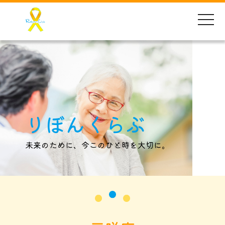
toggle
naviga
りぼんくらぶ
未来のために、今このひと時を大切に。